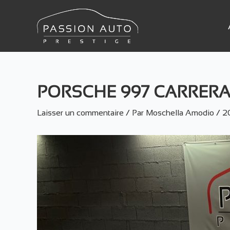
Aller
au
contenu
PORSCHE 997 CARRERA
Laisser un commentaire
/ Par
Moschella Amodio
/
2