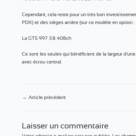
Cependant, cela reste pour un très bon investissement
PDK) et des sièges arrière (sur ce modèle en option : o
La GTS 997 3.8 408ch
Ce sont les seules qui bénéficient de la largeur d’u
avec écrou central.
Navigation
←
Article précédent
des
articles
Laisser un commentaire
Votre adresse e-mail ne sera pas publiée.
Les champs